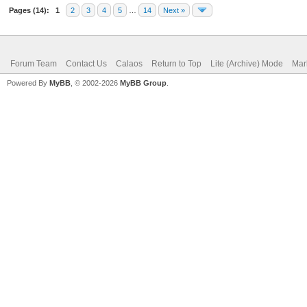
Pages (14):
1
2
3
4
5
…
14
Next »
Forum Team
Contact Us
Calaos
Return to Top
Lite (Archive) Mode
Mar
Powered By
MyBB
, © 2002-2026
MyBB Group
.