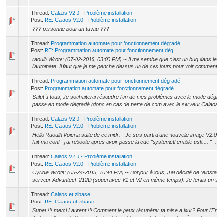
Thread:
Calaos V2.0 - Problème installation
Post:
RE: Calaos V2.0 - Problème installation
??? personne pour un tuyau ???
Thread:
Programmation automate pour fonctionnement dégradé
Post:
RE: Programmation automate pour fonctionnement dég...
raoulh Wrote: (07-02-2015, 03:00 PM) -- Il me semble que c'est un bug dans 
l'automate. Il faut que je me penche dessus un de ces jours pour voir comment
Thread:
Programmation automate pour fonctionnement dégradé
Post:
Programmation automate pour fonctionnement dégradé
Salut à tous, Je souhaiterai résoudre l'un de mes problèmes avec le mode dég
passe en mode dégradé (donc en cas de perte de com avec le serveur Calaos s
Thread:
Calaos V2.0 - Problème installation
Post:
RE: Calaos V2.0 - Problème installation
Hello Raoulh Voici la suite de ce midi : - Je suis parti d'une nouvelle image V2.
fait ma conf - j'ai rebooté après avoir passé la cde "systemctl enable usb.... " -.
Thread:
Calaos V2.0 - Problème installation
Post:
RE: Calaos V2.0 - Problème installation
Cyridle Wrote: (05-24-2015, 10:44 PM) -- Bonjour à tous, J'ai décidé de reinst
serveur Advantech 212D (souci avec V1 et V2 en même temps). Je ferais un sta
Thread:
Calaos et zibase
Post:
RE: Calaos et zibase
Super !!! merci Laurent !!! Comment je peux récupérer ta mise a jour? Pour l'Eno