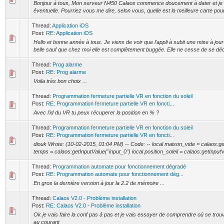
Bonjour à tous, Mon serveur N450 Calaos commence doucement à dater et je s
éventuelle. Pourriez vous me dire, selon vous, quelle est la meilleure carte pou
Thread:
Application iOS
Post:
RE: Application iOS
Hello et bonne année à tous. Je viens de voir que l'appli à subit une mise à jour au
belle sauf que chez moi elle est complètement buggée. Elle ne cesse de se dé
Thread:
Prog alarme
Post:
RE: Prog alarme
Voila très bon choix ...
Thread:
Programmation fermeture partielle VR en fonction du soleil
Post:
RE: Programmation fermeture partielle VR en foncti...
Avec l'id du VR tu peux récuperer la position en % ?
Thread:
Programmation fermeture partielle VR en fonction du soleil
Post:
RE: Programmation fermeture partielle VR en foncti...
diouk Wrote: (10-02-2015, 01:04 PM) -- Code: -- local maison_vide = calaos:get
temps = calaos:getInputValue("input_0") local position_soleil = calaos:getInputV
Thread:
Programmation automate pour fonctionnement dégradé
Post:
RE: Programmation automate pour fonctionnement dég...
En gros la dernière version à jour la 2.2 de mémoire ...
Thread:
Calaos V2.0 - Problème installation
Post:
RE: Calaos V2.0 - Problème installation
Ok je vais faire la conf pas à pas et je vais essayer de comprendre où se trou
au courant