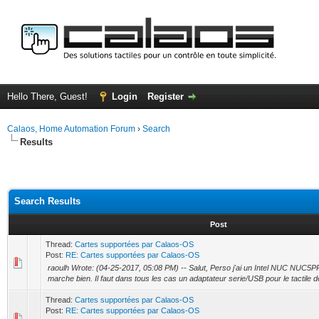
Hello There, Guest!
Login
Register
Calaos, Home Automation Forum
›
Search
Results
Search Results
Post
Thread:
Cartes supportées par Calaos-OS
Post:
RE: Cartes supportées par Calaos-OS
raoulh Wrote: (04-25-2017, 05:08 PM) -- Salut, Perso j'ai un Intel NUC NUC5P
marche bien. Il faut dans tous les cas un adaptateur serie/USB pour le tactile de 
Thread:
Cartes supportées par Calaos-OS
Post:
RE: Cartes supportées par Calaos-OS