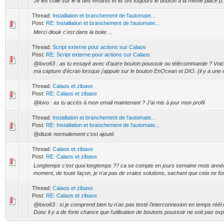
Je les colle sur le lit des enfants et ils ont toujours le bouton a la même place p.
Thread:
Installation et branchement de l'automate...
Post:
RE: Installation et branchement de l'automate...
Merci diouk c'est dans la boite ...
Thread:
Script externe pour actions sur Calaos
Post:
RE: Script externe pour actions sur Calaos
@lovo63 : as tu essayé avec d'autre bouton poussoir ou télécommande ? Voici
ma capture d'écran lorsque j'appuie sur le bouton EnOcean et DIO. (il y a une
Thread:
Calaos et zibase
Post:
RE: Calaos et zibase
@lovo : as tu accès à mon email maintenant ? J'ai mis à jour mon profil
Thread:
Installation et branchement de l'automate...
Post:
RE: Installation et branchement de l'automate...
@diuok normalement c'est ajouté
Thread:
Calaos et zibase
Post:
RE: Calaos et zibase
Longtemps c'est quoi longtemps ?? ca se compte en jours semaine mois anné
moment, de toute façon, je n'ai pas de vraies solutions, sachant que cela ne fo
Thread:
Calaos et zibase
Post:
RE: Calaos et zibase
@lovo63 : si je comprend bien tu n'as pas testé l'interconnexion en temps réél 
Donc il y a de forte chance que l'utilisation de boutons poussoir ne soit pas explo