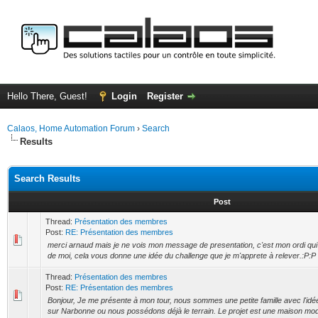
Hello There, Guest!
Login
Register
Calaos, Home Automation Forum
›
Search
Results
Search Results
Post
Thread:
Présentation des membres
Post:
RE: Présentation des membres
merci arnaud mais je ne vois mon message de presentation, c'est mon ordi qui 
de moi, cela vous donne une idée du challenge que je m'apprete à relever.:P:P
Thread:
Présentation des membres
Post:
RE: Présentation des membres
Bonjour, Je me présente à mon tour, nous sommes une petite famille avec l'idé
sur Narbonne ou nous possédons déjà le terrain. Le projet est une maison moder