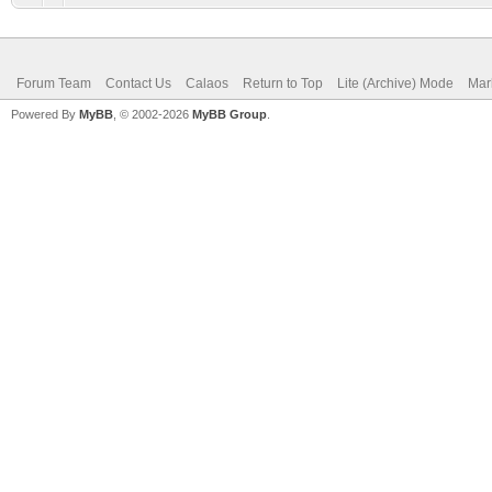
Forum Team
Contact Us
Calaos
Return to Top
Lite (Archive) Mode
Mar
Powered By
MyBB
, © 2002-2026
MyBB Group
.