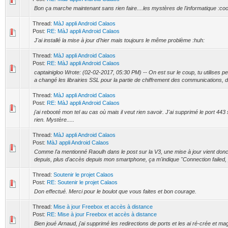
Bon ça marche maintenant sans rien faire....les mystères de l'informatique :coo
Thread:
MàJ appli Android Calaos
Post:
RE: MàJ appli Android Calaos
J'ai installé la mise à jour d'hier mais toujours le même problème :huh:
Thread:
MàJ appli Android Calaos
Post:
RE: MàJ appli Android Calaos
captainigloo Wrote: (02-02-2017, 05:30 PM) -- On est sur le coup, tu utilises p
a changé les librairies SSL pour la partie de chiffrement des communications, do
Thread:
MàJ appli Android Calaos
Post:
RE: MàJ appli Android Calaos
j'ai rebooté mon tel au cas où mais il veut rien savoir. J'ai supprimé le port 443 
rien. Mystère.....
Thread:
MàJ appli Android Calaos
Post:
MàJ appli Android Calaos
Comme l'a mentionné Raoulh dans le post sur la V3, une mise à jour vient donc
depuis, plus d'accès depuis mon smartphone, ça m'indique "Connection failed, 
Thread:
Soutenir le projet Calaos
Post:
RE: Soutenir le projet Calaos
Don effectué. Merci pour le boulot que vous faites et bon courage.
Thread:
Mise à jour Freebox et accès à distance
Post:
RE: Mise à jour Freebox et accès à distance
Bien joué Arnaud, j'ai supprimé les redirections de ports et les ai ré-crée et ma