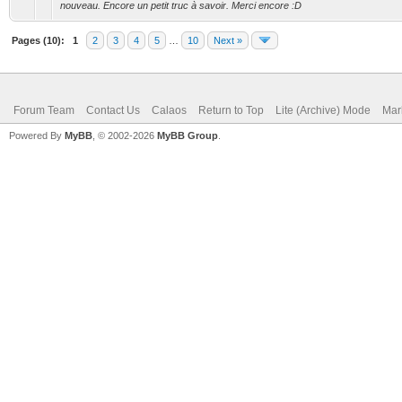
nouveau. Encore un petit truc à savoir. Merci encore :D
Pages (10):
1
2
3
4
5
…
10
Next »
Forum Team
Contact Us
Calaos
Return to Top
Lite (Archive) Mode
Mar
Powered By
MyBB
, © 2002-2026
MyBB Group
.