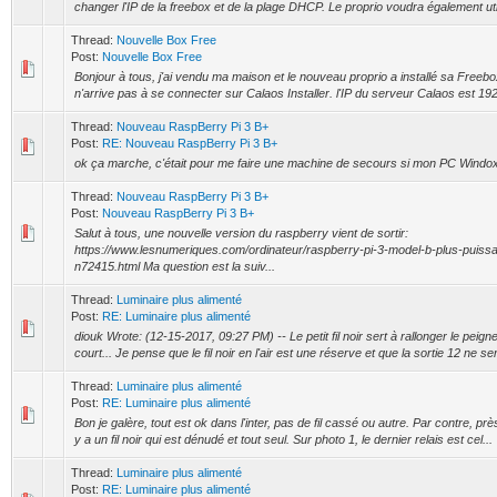
changer l'IP de la freebox et de la plage DHCP. Le proprio voudra également utili
Thread:
Nouvelle Box Free
Post:
Nouvelle Box Free
Bonjour à tous, j'ai vendu ma maison et le nouveau proprio a installé sa Free
n'arrive pas à se connecter sur Calaos Installer. l'IP du serveur Calaos est 192
Thread:
Nouveau RaspBerry Pi 3 B+
Post:
RE: Nouveau RaspBerry Pi 3 B+
ok ça marche, c'était pour me faire une machine de secours si mon PC Windo
Thread:
Nouveau RaspBerry Pi 3 B+
Post:
Nouveau RaspBerry Pi 3 B+
Salut à tous, une nouvelle version du raspberry vient de sortir:
https://www.lesnumeriques.com/ordinateur/raspberry-pi-3-model-b-plus-puiss
n72415.html Ma question est la suiv...
Thread:
Luminaire plus alimenté
Post:
RE: Luminaire plus alimenté
diouk Wrote: (12-15-2017, 09:27 PM) -- Le petit fil noir sert à rallonger le peigne
court... Je pense que le fil noir en l'air est une réserve et que la sortie 12 ne ser
Thread:
Luminaire plus alimenté
Post:
RE: Luminaire plus alimenté
Bon je galère, tout est ok dans l'inter, pas de fil cassé ou autre. Par contre, prè
y a un fil noir qui est dénudé et tout seul. Sur photo 1, le dernier relais est cel...
Thread:
Luminaire plus alimenté
Post:
RE: Luminaire plus alimenté