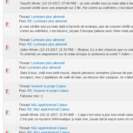
Tony91 Wrote: (12-14-2017, 07:46 PM) -- je vais vérifier tout ça mais déjà à l'a
courant vérifié avec une ampoule sur 2 fils. Par contre au voltmètre, c'est bizarre
Thread:
Luminaire plus alimenté
Post:
RE: Luminaire plus alimenté
je vais vérifier tout ça mais déjà à l'arrivée de la lampe, pas de courant vérifié
contre au voltmètre, c'est bizarre, j'ai pas 0 lorsque j'allume avec l'inter mais pa
Thread:
Luminaire plus alimenté
Post:
RE: Luminaire plus alimenté
Julien Wrote: (12-13-2017, 11:33 PM) -- Bonjour, Il y a des chances que ce soit 
Tu entends un claquement sur le relais lorsque tu actionnes la sortie ? Julien -- 
Thread:
Luminaire plus alimenté
Post:
Luminaire plus alimenté
Salut à tous, voilà mon petit soucis, depuis plusieurs semaines (j'avoue de pas
occuper), mes 2 appliques de salle de bain, au-dessus des vasques, ne s'allume
Thread:
Soutenir le projet Calaos
Post:
RE: Soutenir le projet Calaos
Fait pour moi :-)
Thread:
MàJ appli Android Calaos
Post:
RE: MàJ appli Android Calaos
raoulh Wrote: (02-11-2017, 11:53 AM) -- L'app s'est mise a jour tout seule sans
C'est pas un mystere l'informatique :p mais non, j'avais fait la maj et sans en ref
Thread:
MàJ appli Android Calaos
Post:
RE: MàJ appli Android Calaos