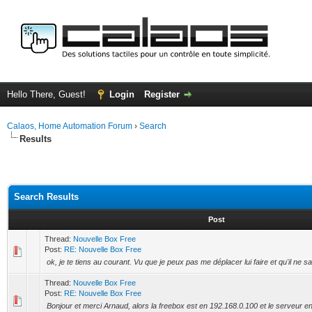
Hello There, Guest!
Login
Register
Calaos, Home Automation Forum
›
Search
Results
Search Results
Post
Thread:
Nouvelle Box Free
Post:
RE: Nouvelle Box Free
ok, je te tiens au courant. Vu que je peux pas me déplacer lui faire et qu'il ne s
Thread:
Nouvelle Box Free
Post:
RE: Nouvelle Box Free
Bonjour et merci Arnaud, alors la freebox est en 192.168.0.100 et le serveur en