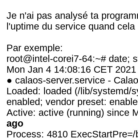
Je n'ai pas analysé ta programm
l'uptime du service quand cela 
Par exemple:
root@intel-corei7-64:~# date; 
Mon Jan 4 14:08:16 CET 2021
● calaos-server.service - Cala
Loaded: loaded (/lib/systemd/s
enabled; vendor preset: enable
Active: active (running) sinc
ago
Process: 4810 ExecStartPre=/b