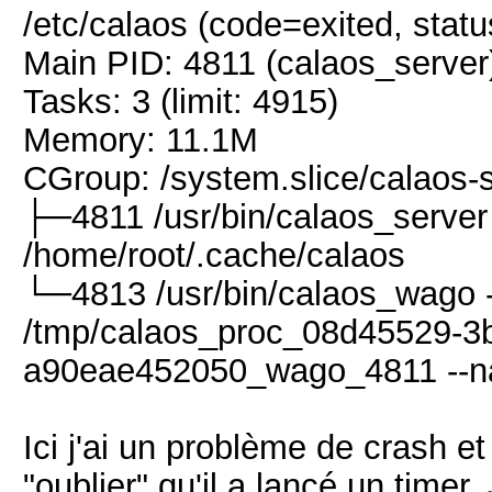
/etc/calaos (code=exited, st
Main PID: 4811 (calaos_server
Tasks: 3 (limit: 4915)
Memory: 11.1M
CGroup: /system.slice/calaos-s
├─4811 /usr/bin/calaos_server 
/home/root/.cache/calaos
└─4813 /usr/bin/calaos_wago 
/tmp/calaos_proc_08d45529-3
a90eae452050_wago_4811 --n
Ici j'ai un problème de crash et
"oublier" qu'il a lancé un timer