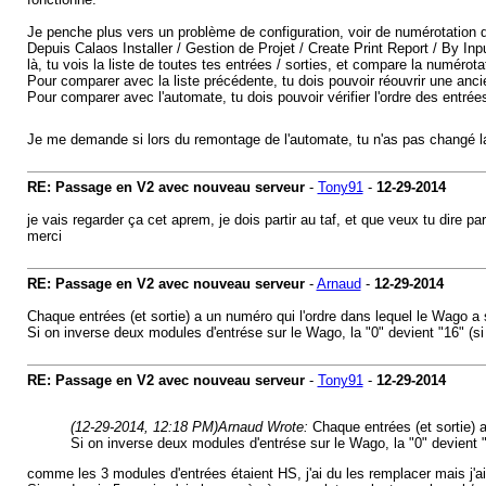
Je penche plus vers un problème de configuration, voir de numérotation 
Depuis Calaos Installer / Gestion de Projet / Create Print Report / By In
là, tu vois la liste de toutes tes entrées / sorties, et compare la numérot
Pour comparer avec la liste précédente, tu dois pouvoir réouvrir une anc
Pour comparer avec l'automate, tu dois pouvoir vérifier l'ordre des entrée
Je me demande si lors du remontage de l'automate, tu n'as pas changé 
RE: Passage en V2 avec nouveau serveur
-
Tony91
-
12-29-2014
je vais regarder ça cet aprem, je dois partir au taf, et que veux tu dire p
merci
RE: Passage en V2 avec nouveau serveur
-
Arnaud
-
12-29-2014
Chaque entrées (et sortie) a un numéro qui l'ordre dans lequel le Wago a s
Si on inverse deux modules d'entrése sur le Wago, la "0" devient "16" (si 
RE: Passage en V2 avec nouveau serveur
-
Tony91
-
12-29-2014
(12-29-2014, 12:18 PM)
Arnaud Wrote:
Chaque entrées (et sortie) a
Si on inverse deux modules d'entrése sur le Wago, la "0" devient "1
comme les 3 modules d'entrées étaient HS, j'ai du les remplacer mais j'a