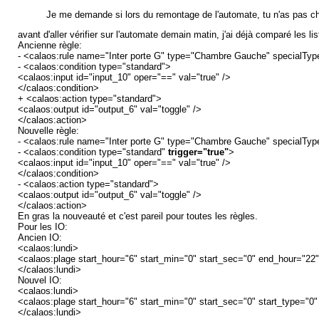
Je me demande si lors du remontage de l'automate, tu n'as pas c
avant d'aller vérifier sur l'automate demain matin, j'ai déjà comparé les list
Ancienne règle:
- <calaos:rule name="Inter porte G" type="Chambre Gauche" specialTyp
- <calaos:condition type="standard">
<calaos:input id="input_10" oper="==" val="true" />
</calaos:condition>
+ <calaos:action type="standard">
<calaos:output id="output_6" val="toggle" />
</calaos:action>
Nouvelle règle:
- <calaos:rule name="Inter porte G" type="Chambre Gauche" specialTyp
- <calaos:condition type="standard"
trigger="true"
>
<calaos:input id="input_10" oper="==" val="true" />
</calaos:condition>
- <calaos:action type="standard">
<calaos:output id="output_6" val="toggle" />
</calaos:action>
En gras la nouveauté et c'est pareil pour toutes les règles.
Pour les IO:
Ancien IO:
<calaos:lundi>
<calaos:plage start_hour="6" start_min="0" start_sec="0" end_hour="22
</calaos:lundi>
Nouvel IO:
<calaos:lundi>
<calaos:plage start_hour="6" start_min="0" start_sec="0" start_type="0
</calaos:lundi>