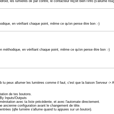
oid, les lumières ok par contre, le contacteur reçoit bien l'info (s'allume rou
odique, en vérifiant chaque point, même ce qu'on pense être bon :-)
on méthodique, en vérifiant chaque point, même ce qu'on pense être bon :-)
b tu peux allumer les lumières comme il faut, c'est que la liaison Serveur -> 
tation de tes boutons.
/ By Inputs/Outputs
numérotation avec ta liste précédente, et avec l'automate directement.
une ancienne configuration avant le changement de tête.
 entrées (qlle lumière s'allume quand tu appuies sur un bouton).