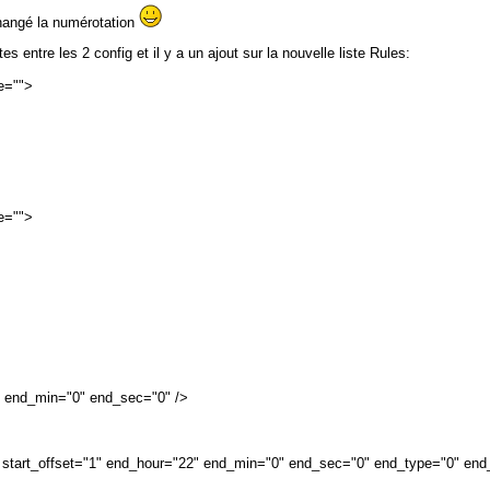
hangé la numérotation
es entre les 2 config et il y a un ajout sur la nouvelle liste Rules:
e="">
e="">
" end_min="0" end_sec="0" />
" start_offset="1" end_hour="22" end_min="0" end_sec="0" end_type="0" end_