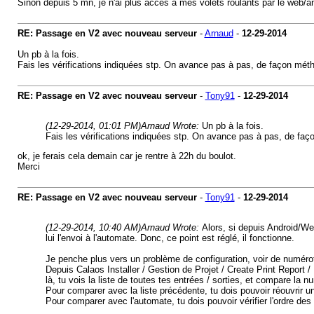
Sinon depuis 5 mn, je n'ai plus accès à mes volets roulants par le web/andr
RE: Passage en V2 avec nouveau serveur
-
Arnaud
-
12-29-2014
Un pb à la fois.
Fais les vérifications indiquées stp. On avance pas à pas, de façon méth
RE: Passage en V2 avec nouveau serveur
-
Tony91
-
12-29-2014
(12-29-2014, 01:01 PM)
Arnaud Wrote:
Un pb à la fois.
Fais les vérifications indiquées stp. On avance pas à pas, de faç
ok, je ferais cela demain car je rentre à 22h du boulot.
Merci
RE: Passage en V2 avec nouveau serveur
-
Tony91
-
12-29-2014
(12-29-2014, 10:40 AM)
Arnaud Wrote:
Alors, si depuis Android/We
lui l'envoi à l'automate. Donc, ce point est réglé, il fonctionne.
Je penche plus vers un problème de configuration, voir de numéro
Depuis Calaos Installer / Gestion de Projet / Create Print Report 
là, tu vois la liste de toutes tes entrées / sorties, et compare la 
Pour comparer avec la liste précédente, tu dois pouvoir réouvrir 
Pour comparer avec l'automate, tu dois pouvoir vérifier l'ordre des