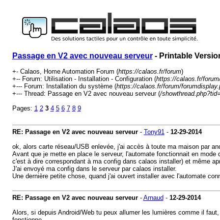
Passage en V2 avec nouveau serveur
- Printable Versio
+- Calaos, Home Automation Forum (
https://calaos.fr/forum
)
+-- Forum: Utilisation - Installation - Configuration (
https://calaos.fr/foru
+--- Forum: Installation du système (
https://calaos.fr/forum/forumdisplay
+--- Thread: Passage en V2 avec nouveau serveur (
/showthread.php?tid
Pages:
1
2
3
4
5
6
7
8
9
RE: Passage en V2 avec nouveau serveur
-
Tony91
-
12-29-2014
ok, alors carte réseau/USB enlevée, j'ai accès à toute ma maison par an
Avant que je mette en place le serveur, l'automate fonctionnait en mode 
c'est à dire correspondant à ma config dans calaos installer) et même apr
J'ai envoyé ma config dans le serveur par calaos installer.
Une dernière petite chose, quand j'ai ouvert installer avec l'automate conn
RE: Passage en V2 avec nouveau serveur
-
Arnaud
-
12-29-2014
Alors, si depuis Android/Web tu peux allumer les lumières comme il faut, c
fonctionne.