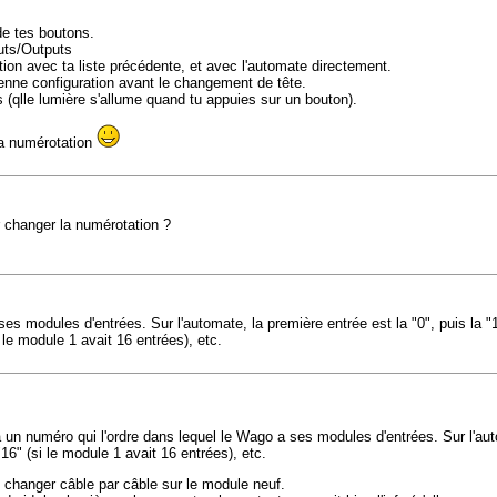
de tes boutons.
puts/Outputs
ation avec ta liste précédente, et avec l'automate directement.
ienne configuration avant le changement de tête.
s (qlle lumière s'allume quand tu appuies sur un bouton).
la numérotation
ar changer la numérotation ?
es modules d'entrées. Sur l'automate, la première entrée est la "0", puis la "1
le module 1 avait 16 entrées), etc.
 un numéro qui l'ordre dans lequel le Wago a ses modules d'entrées. Sur l'autom
6" (si le module 1 avait 16 entrées), etc.
i changer câble par câble sur le module neuf.