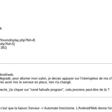
n
m/forumdisplay.php?fid=4
)
.php?fid=5
)
=381
)
droid/web.
dégradé, pour allumer mon salon, je devais appuyer sur l’interrupteur de ma c
ès avoir mis le serveur en place, rien n'a changé.
ecté, j'ai cliquer sur "send failsafe program", cela proviens peut-être de là ?
'est que la liaison Serveur -> Automate fonctionne. L'Android/Web donne l'ordre