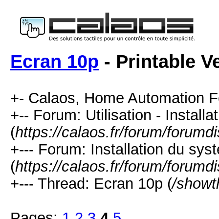
Ecran 10p
- Printable V
+- Calaos, Home Automation F
+-- Forum: Utilisation - Installa
(
https://calaos.fr/forum/forumd
+--- Forum: Installation du sys
(
https://calaos.fr/forum/forumd
+--- Thread: Ecran 10p (
/showt
Pages:
1
2
3
4
5