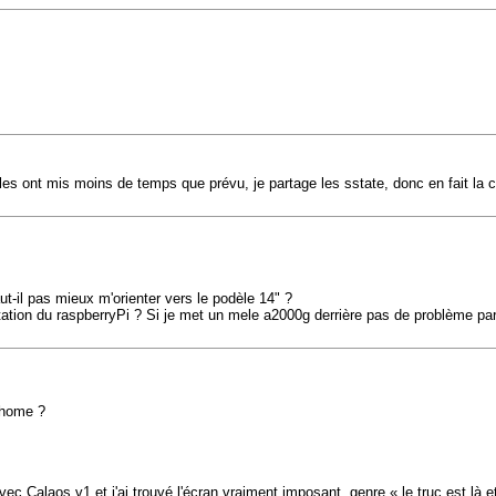
les ont mis moins de temps que prévu, je partage les sstate, donc en fait la co
ut-il pas mieux m'orienter vers le podèle 14" ?
itation du raspberryPi ? Si je met un mele a2000g derrière pas de problème part
s-home ?
avec Calaos v1 et j'ai trouvé l'écran vraiment imposant, genre « le truc est là 