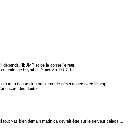
 il dépends, libUMP et ce la donne l'erreur
v.so: undefined symbol: SunxiMaliDRI2_Init
toujours a cause d'un probleme de dépendance avec libump.
j'ai encore des doutes ...
i tout vas bien demain matin ca devrait être sur le serveur calaos ....