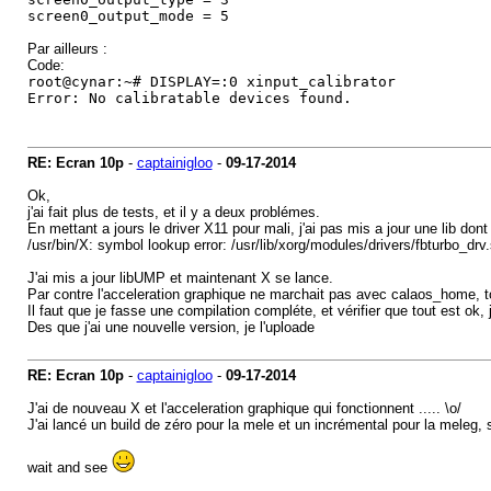
screen0_output_mode = 5
Par ailleurs :
Code:
root@cynar:~# DISPLAY=:0 xinput_calibrator
Error: No calibratable devices found.
RE: Ecran 10p
-
captainigloo
-
09-17-2014
Ok,
j'ai fait plus de tests, et il y a deux problémes.
En mettant a jours le driver X11 pour mali, j'ai pas mis a jour une lib dont
/usr/bin/X: symbol lookup error: /usr/lib/xorg/modules/drivers/fbturbo_dr
J'ai mis a jour libUMP et maintenant X se lance.
Par contre l'acceleration graphique ne marchait pas avec calaos_home, 
Il faut que je fasse une compilation compléte, et vérifier que tout est ok, 
Des que j'ai une nouvelle version, je l'uploade
RE: Ecran 10p
-
captainigloo
-
09-17-2014
J'ai de nouveau X et l'acceleration graphique qui fonctionnent ..... \o/
J'ai lancé un build de zéro pour la mele et un incrémental pour la meleg, s
wait and see