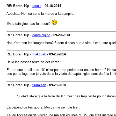
RE: Ecran 10p
-
raoulh
-
09-18-2014
Aouch.... Non ca sens la merde a la compile...
@captainigloo: t'as fais quoi?
RE: Ecran 10p
-
captainigloo
-
09-20-2014
Non c'est bon les images beta2-5 sont dispos sur le site, c'est juste qu'el
RE: Ecran 10p
-
maktibab
-
09-23-2014
Hello les possesseurs de cet écran !
Est-ce que la taille de 10" n'est pas trop petite pour calaos-home ? Ne va
Les petits lags que je vois dans la vidéo de captainigloo sont du à la lim
RE: Ecran 10p
-
tiramiseb
-
09-23-2014
Quote:
Est-ce que la taille de 10" n'est pas trop petite pour calao
Ça dépend de tes goûts. Moi ça me semble bien.
J'ai eu l'occasion de visiter une maison équipée du 15" qui était installé 