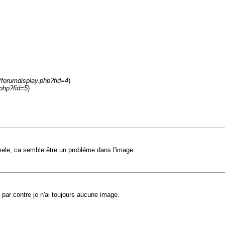
m/forumdisplay.php?fid=4
)
.php?fid=5
)
mele, ca semble être un probléme dans l'image.
 par contre je n'ai toujours aucune image.