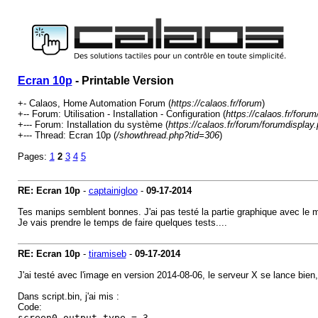
Ecran 10p
- Printable Version
+- Calaos, Home Automation Forum (
https://calaos.fr/forum
)
+-- Forum: Utilisation - Installation - Configuration (
https://calaos.fr/foru
+--- Forum: Installation du système (
https://calaos.fr/forum/forumdisplay
+--- Thread: Ecran 10p (
/showthread.php?tid=306
)
Pages:
1
2
3
4
5
RE: Ecran 10p
-
captainigloo
-
09-17-2014
Tes manips semblent bonnes. J'ai pas testé la partie graphique avec le 
Je vais prendre le temps de faire quelques tests....
RE: Ecran 10p
-
tiramiseb
-
09-17-2014
J'ai testé avec l'image en version 2014-08-06, le serveur X se lance bien,
Dans script.bin, j'ai mis :
Code:
screen0_output_type = 3