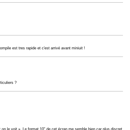
mpile est tres rapide et c'est arrivé avant miniuit !
iculiers ?
et on le voit ». Le format 10" de cet écran me semble bien car plus discret