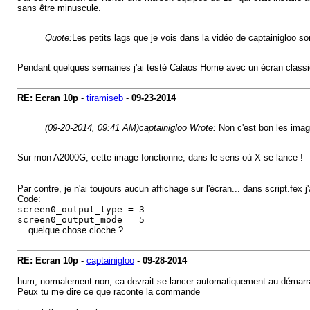
sans être minuscule.
Quote:
Les petits lags que je vois dans la vidéo de captainigloo son
Pendant quelques semaines j'ai testé Calaos Home avec un écran classiqu
RE: Ecran 10p
-
tiramiseb
-
09-23-2014
(09-20-2014, 09:41 AM)
captainigloo Wrote:
Non c'est bon les imag
Sur mon A2000G, cette image fonctionne, dans le sens où X se lance !
Par contre, je n'ai toujours aucun affichage sur l'écran... dans script.fex j'
Code:
screen0_output_type = 3
screen0_output_mode = 5
... quelque chose cloche ?
RE: Ecran 10p
-
captainigloo
-
09-28-2014
hum, normalement non, ca devrait se lancer automatiquement au démarr
Peux tu me dire ce que raconte la commande