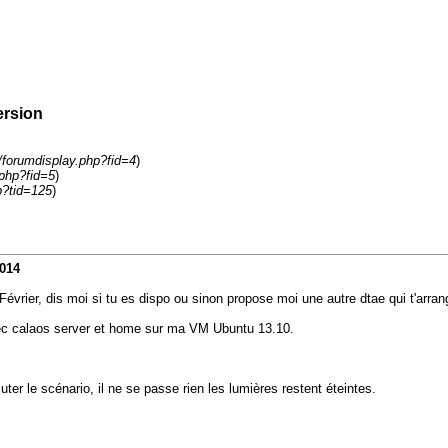
ersion
m/forumdisplay.php?fid=4
)
.php?fid=5
)
p?tid=125
)
2014
vrier, dis moi si tu es dispo ou sinon propose moi une autre dtae qui t'arran
vec calaos server et home sur ma VM Ubuntu 13.10.
uter le scénario, il ne se passe rien les lumières restent éteintes.