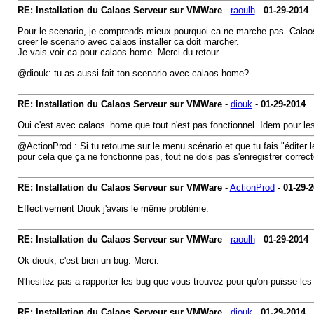
RE: Installation du Calaos Serveur sur VMWare
-
raoulh
-
01-29-2014
Pour le scenario, je comprends mieux pourquoi ca ne marche pas. Calaos 
creer le scenario avec calaos installer ca doit marcher.
Je vais voir ca pour calaos home. Merci du retour.
@diouk: tu as aussi fait ton scenario avec calaos home?
RE: Installation du Calaos Serveur sur VMWare
-
diouk
-
01-29-2014
Oui c'est avec calaos_home que tout n'est pas fonctionnel. Idem pour les 
@ActionProd : Si tu retourne sur le menu scénario et que tu fais "éditer 
pour cela que ça ne fonctionne pas, tout ne dois pas s'enregistrer correc
RE: Installation du Calaos Serveur sur VMWare
-
ActionProd
-
01-29-
Effectivement Diouk j'avais le même problème.
RE: Installation du Calaos Serveur sur VMWare
-
raoulh
-
01-29-2014
Ok diouk, c'est bien un bug. Merci.
N'hesitez pas a rapporter les bug que vous trouvez pour qu'on puisse les 
RE: Installation du Calaos Serveur sur VMWare
-
diouk
-
01-29-2014