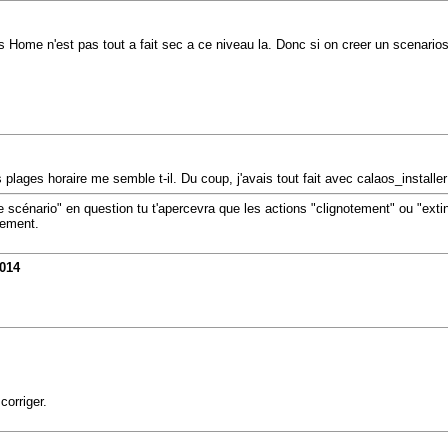
Home n'est pas tout a fait sec a ce niveau la. Donc si on creer un scenario
plages horaire me semble t-il. Du coup, j'avais tout fait avec calaos_installer
le scénario" en question tu t'apercevra que les actions "clignotement" ou "ext
tement.
2014
corriger.