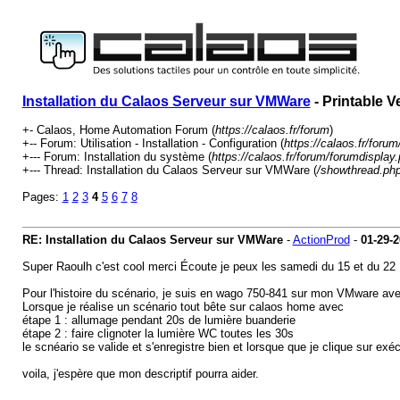
Installation du Calaos Serveur sur VMWare
- Printable V
+- Calaos, Home Automation Forum (
https://calaos.fr/forum
)
+-- Forum: Utilisation - Installation - Configuration (
https://calaos.fr/foru
+--- Forum: Installation du système (
https://calaos.fr/forum/forumdisplay
+--- Thread: Installation du Calaos Serveur sur VMWare (
/showthread.ph
Pages:
1
2
3
4
5
6
7
8
RE: Installation du Calaos Serveur sur VMWare
-
ActionProd
-
01-29-
Super Raoulh c'est cool merci Écoute je peux les samedi du 15 et du 22 Fé
Pour l'histoire du scénario, je suis en wago 750-841 sur mon VMware a
Lorsque je réalise un scénario tout bête sur calaos home avec
étape 1 : allumage pendant 20s de lumière buanderie
étape 2 : faire clignoter la lumière WC toutes les 30s
le scnéario se valide et s'enregistre bien et lorsque que je clique sur exéc
voila, j'espère que mon descriptif pourra aider.